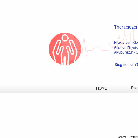
Therapiezen
Praxis Juri Kle
Arzt für Physi
Akupunktur / C
Siegfriedstra
P
H
R
OME
www.therapi